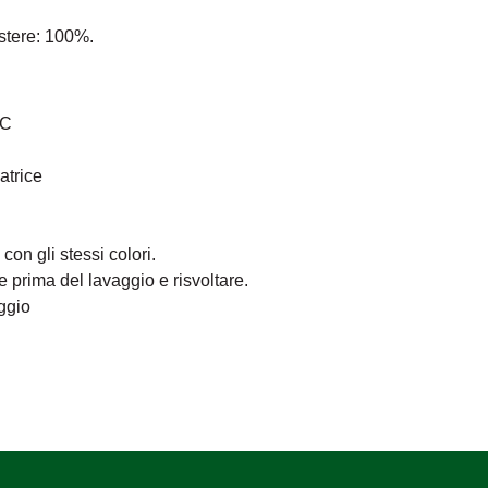
stere: 100%.
°C
atrice
on gli stessi colori.
e prima del lavaggio e risvoltare.
ggio