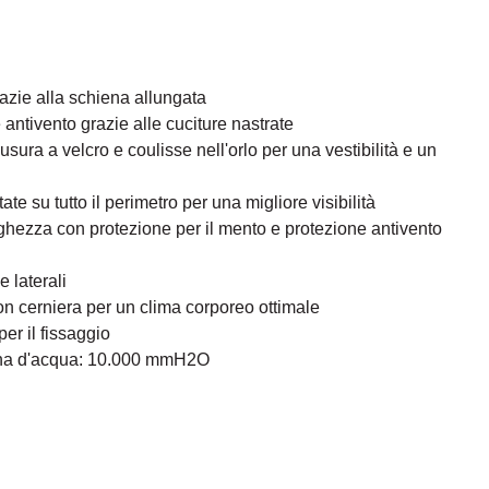
zie alla schiena allungata
e antivento grazie alle cuciture nastrate
iusura a velcro e coulisse nell'orlo per una vestibilità e un
tate su tutto il perimetro per una migliore visibilità
ghezza con protezione per il mento e protezione antivento
e laterali
on cerniera per un clima corporeo ottimale
er il fissaggio
nna d'acqua: 10.000 mmH2O