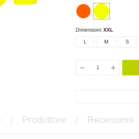
Dimensioni:
XXL
L
M
S
e
Produttore
Recensioni
/
/