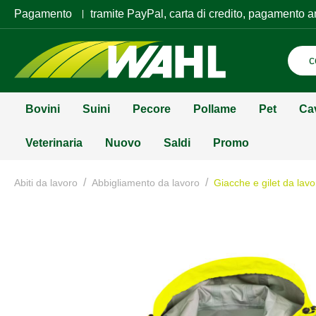
Pagamento
tramite PayPal, carta di credito, pagamento a
Bovini
Suini
Pecore
Pollame
Pet
Ca
Veterinaria
Nuovo
Saldi
Promo
/
/
Abiti da lavoro
Abbigliamento da lavoro
Giacche e gilet da lavo