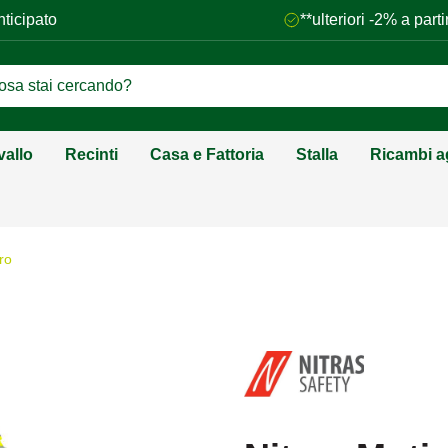
nticipato
**ulteriori -2% a par
vallo
Recinti
Casa e Fattoria
Stalla
Ricambi ag
ro