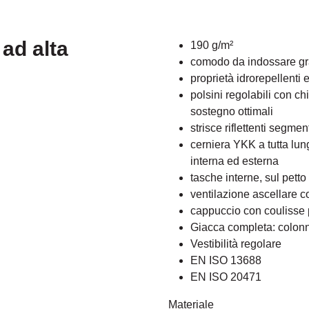
 ad alta
190 g/m²
comodo da indossare gra
proprietà idrorepellenti 
polsini regolabili con ch
sostegno ottimali
strisce riflettenti segmen
cerniera YKK a tutta lun
interna ed esterna
tasche interne, sul petto 
ventilazione ascellare c
cappuccio con coulisse p
Giacca completa: colo
Vestibilità regolare
EN ISO 13688
EN ISO 20471
Materiale