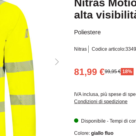
Nitras Moti
alta visibili
Poliestere
Nitras
Codice articolo:
334
81,99 €
99,95 €
18%
IVA inclusa, più spese di sp
Condizioni di spedizione
Disponibile - Tempi di cons
Colore:
giallo fluo