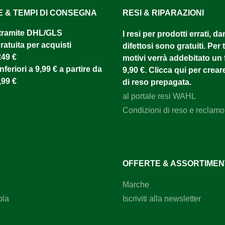
E & TEMPI DI CONSEGNA
RESI & RIPARAZIONI
tramite DHL/GLS ​
I resi per prodotti errati, d
atuita per acquisti
difettosi sono gratuiti. Per tu
249 €
motivi verrà addebitato un f
nferiori a 9,99 € a partire da
9,90 €. Clicca qui per creare
,99 €
di reso prepagata.
al portale resi WAHL
Condizioni di reso e reclamo
OFFERTE & ASSORTIME
Marche
ola
Iscriviti alla newsletter