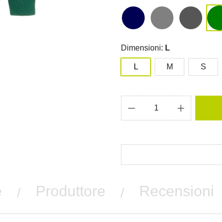
Dimensioni:
L
L
M
S
e
Produttore
Recensioni
/
/