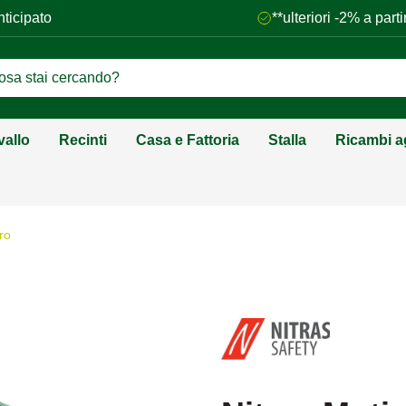
nticipato
**ulteriori -2% a par
vallo
Recinti
Casa e Fattoria
Stalla
Ricambi ag
ro