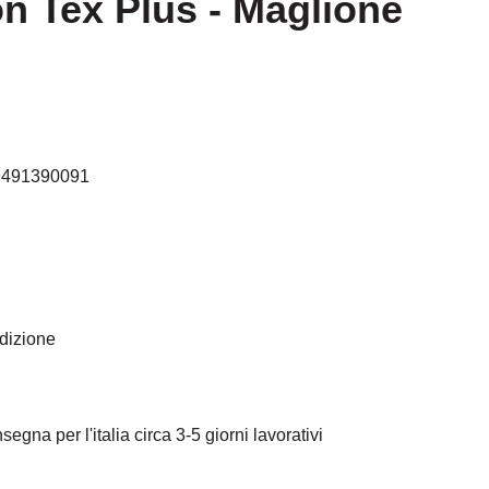
on Tex Plus - Maglione
9491390091
edizione
egna per l'italia circa 3-5 giorni lavorativi