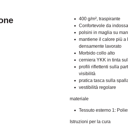
ione
400 g/m², traspirante
Confortevole da indossar
polsini in maglia su mani
mantiene il calore più a 
densamente lavorato
Morbido collo alto
cerniera YKK in tinta su
profili riflettenti sulla 
visibilità
pratica tasca sulla spall
vestibilità regolare
materiale
Tessuto esterno 1: Polie
Istruzioni per la cura