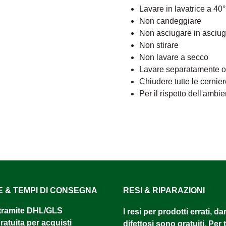
Lavare in lavatrice a 40
Non candeggiare
Non asciugare in asciug
Non stirare
Non lavare a secco
Lavare separatamente o c
Chiudere tutte le cernie
Per il rispetto dell'ambi
E & TEMPI DI CONSEGNA
RESI & RIPARAZIONI
tramite DHL/GLS ​
I resi per prodotti errati, d
atuita per acquisti
difettosi sono gratuiti. Per tu