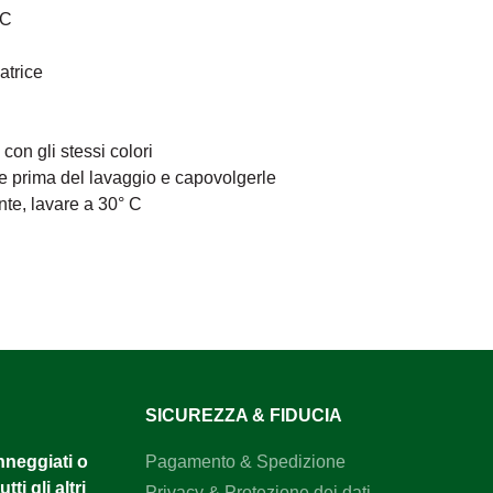
°C
atrice
on gli stessi colori
re prima del lavaggio e capovolgerle
ente, lavare a 30° C
SICUREZZA & FIDUCIA
anneggiati o
Pagamento & Spedizione
tti gli altri
Privacy & Protezione dei dati