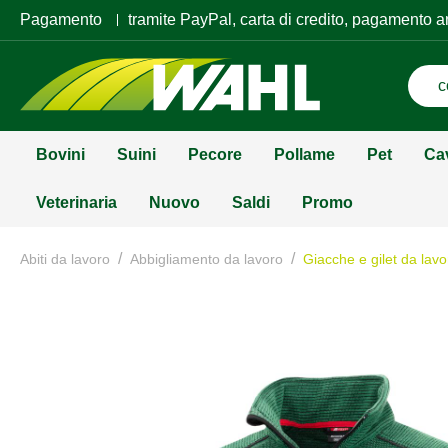
Pagamento
tramite PayPal, carta di credito, pagamento a
Bovini
Suini
Pecore
Pollame
Pet
Ca
Veterinaria
Nuovo
Saldi
Promo
/
/
Abiti da lavoro
Abbigliamento da lavoro
Giacche e gilet da lavo