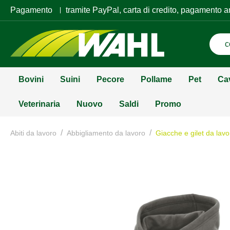
Pagamento
tramite PayPal, carta di credito, pagamento a
Bovini
Suini
Pecore
Pollame
Pet
Ca
Veterinaria
Nuovo
Saldi
Promo
/
/
Abiti da lavoro
Abbigliamento da lavoro
Giacche e gilet da lavo