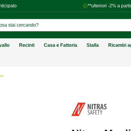
nticipato
**ulteriori -2% a par
vallo
Recinti
Casa e Fattoria
Stalla
Ricambi ag
ro