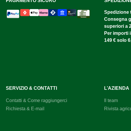
PAGAMENTO SICURO
SPEDIZION
Spedizione 
Consegna gr
superiori a 
Per importi i
149 € solo 6
SERVIZIO & CONTATTI
L’AZIENDA
Contatti & Come raggiungerci
Il team
Richiesta & E-mail
Rivista agric