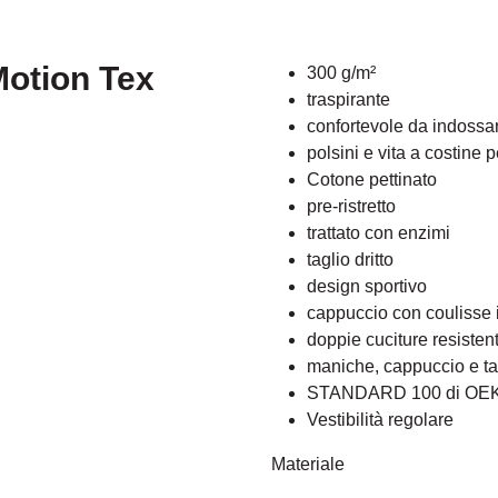
Motion Tex
300 g/m²
traspirante
confortevole da indossar
polsini e vita a costine p
Cotone pettinato
pre-ristretto
trattato con enzimi
taglio dritto
design sportivo
cappuccio con coulisse i
doppie cuciture resistenti
maniche, cappuccio e ta
STANDARD 100 di OE
Vestibilità regolare
Materiale