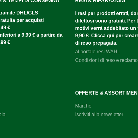
E & TEMPI DI CONSEGNA
RESI & RIPARAZIONI
tramite DHL/GLS ​
I resi per prodotti errati, d
atuita per acquisti
difettosi sono gratuiti. Per tu
249 €
motivi verrà addebitato un f
nferiori a 9,99 € a partire da
9,90 €. Clicca qui per creare
,99 €
di reso prepagata.
al portale resi WAHL
Condizioni di reso e reclamo
OFFERTE & ASSORTIME
Marche
ola
Iscriviti alla newsletter