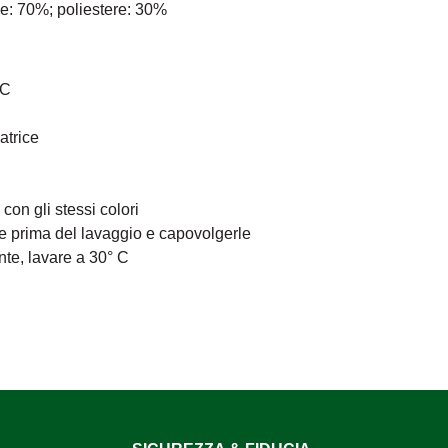
ne: 70%; poliestere: 30%
°C
atrice
on gli stessi colori
re prima del lavaggio e capovolgerle
ente, lavare a 30° C