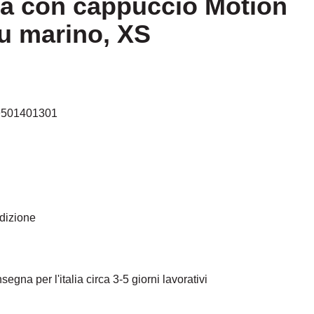
ia con cappuccio Motion
lu marino, XS
9501401301
edizione
egna per l'italia circa 3-5 giorni lavorativi