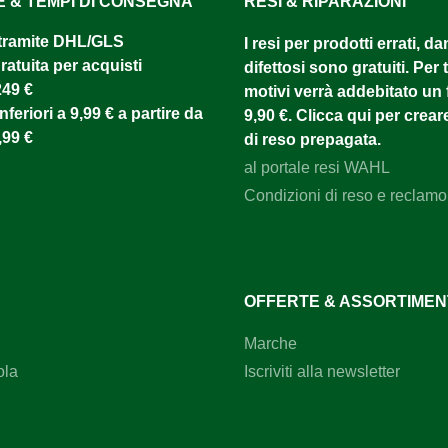
E & TEMPI DI CONSEGNA
RESI & RIPARAZIONI
tramite DHL/GLS ​
I resi per prodotti errati, d
atuita per acquisti
difettosi sono gratuiti. Per tu
249 €
motivi verrà addebitato un f
nferiori a 9,99 € a partire da
9,90 €. Clicca qui per creare
,99 €
di reso prepagata.
al portale resi WAHL
Condizioni di reso e reclamo
OFFERTE & ASSORTIME
Marche
ola
Iscriviti alla newsletter