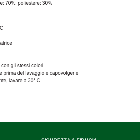
ne: 70%; poliestere: 30%
°C
atrice
on gli stessi colori
re prima del lavaggio e capovolgerle
ente, lavare a 30° C