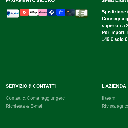
PAGAMENTO SICURO
SPEDIZION
Spedizione 
Consegna gr
superiori a 
Per importi i
149 € solo 6
SERVIZIO & CONTATTI
L’AZIENDA
Contatti & Come raggiungerci
Il team
Richiesta & E-mail
Rivista agric