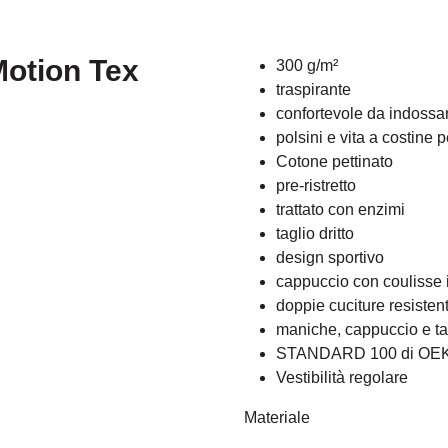
Motion Tex
300 g/m²
traspirante
confortevole da indossar
polsini e vita a costine p
Cotone pettinato
pre-ristretto
trattato con enzimi
taglio dritto
design sportivo
cappuccio con coulisse i
doppie cuciture resistenti
maniche, cappuccio e ta
STANDARD 100 di OE
Vestibilità regolare
Materiale