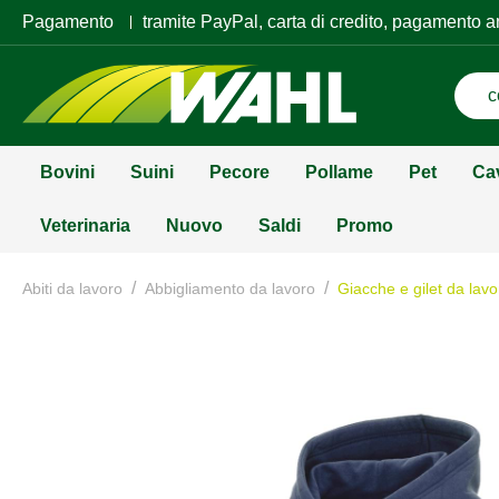
Pagamento
tramite PayPal, carta di credito, pagamento a
Bovini
Suini
Pecore
Pollame
Pet
Ca
Veterinaria
Nuovo
Saldi
Promo
/
/
Abiti da lavoro
Abbigliamento da lavoro
Giacche e gilet da lavo