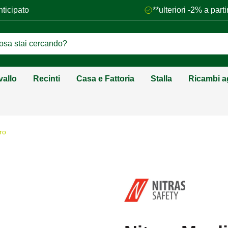
nticipato
**ulteriori -2% a par
vallo
Recinti
Casa e Fattoria
Stalla
Ricambi ag
ro