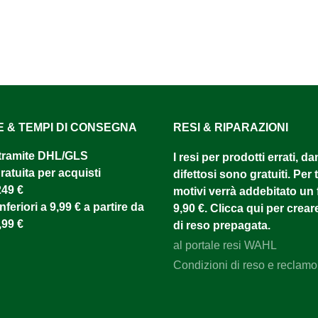
E & TEMPI DI CONSEGNA
RESI & RIPARAZIONI
tramite DHL/GLS ​
I resi per prodotti errati, d
atuita per acquisti
difettosi sono gratuiti. Per tu
249 €
motivi verrà addebitato un f
nferiori a 9,99 € a partire da
9,90 €. Clicca qui per creare
,99 €
di reso prepagata.
al portale resi WAHL
Condizioni di reso e reclamo