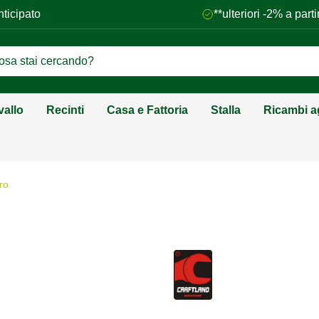
nticipato
**ulteriori -2% a par
vallo
Recinti
Casa e Fattoria
Stalla
Ricambi ag
ro