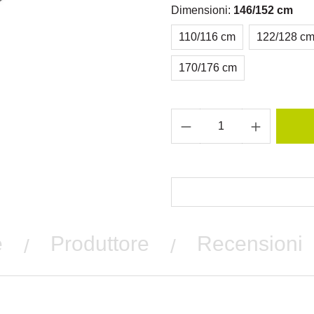
Dimensioni:
146/152 cm
110/116 cm
122/128 c
170/176 cm
e
Produttore
Recensioni
/
/