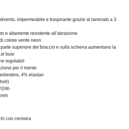
antivento, impermeabile e traspirante grazie al laminato a 3
sto e altamente resistente all'abrasione
 di colore verde neon
lla parte superiore del braccio e sulla schiena aumentano la
 al buio
he regolabili
zione per il mento
poliestere, 4% elastan
hell)
²/24h
0 mm
nchi con cerniera