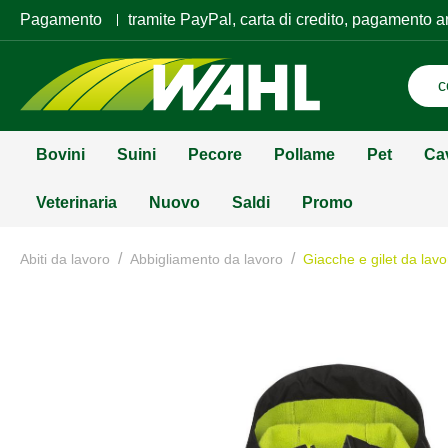
Pagamento
tramite PayPal, carta di credito, pagamento a
Bovini
Suini
Pecore
Pollame
Pet
Ca
Veterinaria
Nuovo
Saldi
Promo
/
/
Abiti da lavoro
Abbigliamento da lavoro
Giacche e gilet da lavo