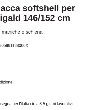
acca softshell per
igald 146/152 cm
 su maniche e schiena
305991138000X
edizione
egna per l'italia circa 3-5 giorni lavorativi